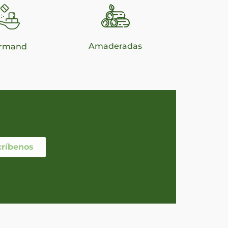
Amaderadas
rmand
críbenos