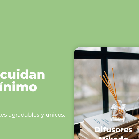
 cuidan
mínimo
es agradables y únicos.
Difusores