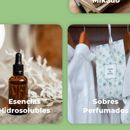
Mikado
Esencias
Sobres
Hidrosolubles
Perfumados