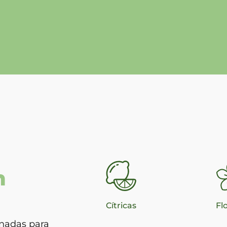
n
Cítricas
Fl
nadas para