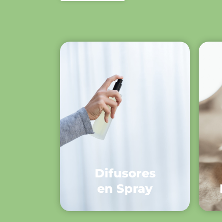
Difusores
en Spray